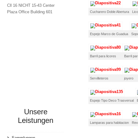
Cll 16 NICHT 15-43 Center
Plaza Office Building 601
Cucharero Doble Abertura
Lic
Espejo Marco de Guadua
Sopo
Barril para licores
Barril par
Servilleteros
joyero
Espejo Tipo Deco Trasversal
Unsere
Leistungen
Lamparas para habitacion
Rev
Sammlungen