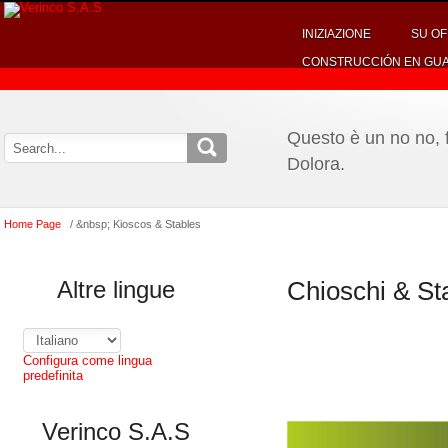
INIZIAZIONE
SU OF
CONSTRUCCIÓN EN GU
Questo è un no no, f
Dolora.
Home Page
/ &nbsp; Kioscos & Stables
Altre lingue
Chioschi & St
Configura come lingua
predefinita
Verinco S.A.S