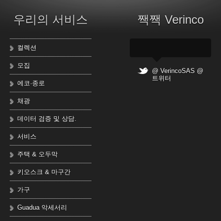
우리의 서비스
짹짹 Verinco
컬렉션
모집
@ VerincoSAS @
트위터
에코·종로
채광
데이터 검증 및 상담.
서비스
주택 & 오두막
키오스크 & 마구간
가구
Guadua 악세서리