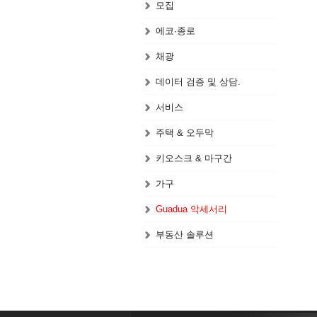
모집
에코·종로
채광
데이터 검증 및 상담.
서비스
주택 & 오두막
키오스크 & 마구간
가구
Guadua 악세서리
부동산 솔루션