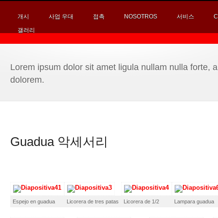
개시
사업 우대
접촉
NOSOTROS
서비스
C
갤러리
Lorem ipsum dolor sit amet ligula nullam nulla
dolorem.
Guadua 악세서리
Espejo en guadua
Licorera de tres patas
Licorera de 1/2
Lampara guadua