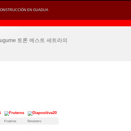
ONSTRUCCIÓN EN GUADUA
 forte, augume 토론 에스트 세트라의
Fruteros
Revistero