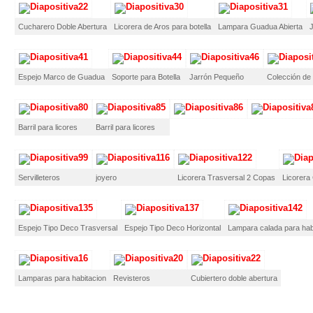
Cucharero Doble Abertura
Licorera de Aros para botella
Lampara Guadua Abierta
Espejo Marco de Guadua
Soporte para Botella
Jarrón Pequeño
Colección de 
Barril para licores
Barril para licores
Servilleteros
joyero
Licorera Trasversal 2 Copas
Licorera
Espejo Tipo Deco Trasversal
Espejo Tipo Deco Horizontal
Lampara calada para hab
Lamparas para habitacion
Revisteros
Cubiertero doble abertura