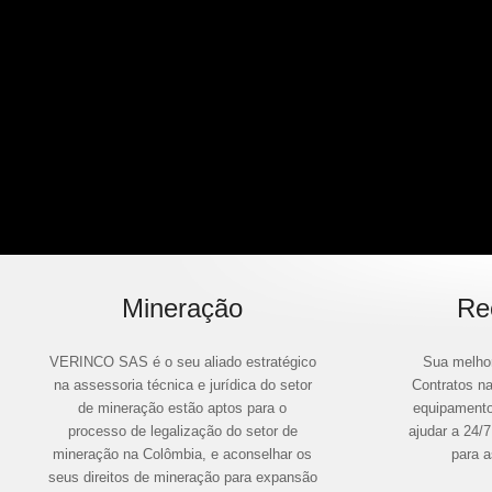
Mineração
Re
VERINCO SAS é o seu aliado estratégico
Sua melhor
na assessoria técnica e jurídica do setor
Contratos n
de mineração estão aptos para o
equipamento 
processo de legalização do setor de
ajudar a 24/
mineração na Colômbia, e aconselhar os
para 
seus direitos de mineração para expansão