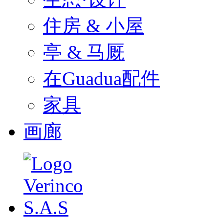
住房 & 小屋
亭 & 马厩
在Guadua配件
家具
画廊